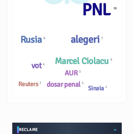
PNL
18
alegeri
Rusia
7
6
Marcel Ciolacu
5
vot
4
AUR
3
dosar penal
Reuters
2
3
Sinaia
2
RECLAME