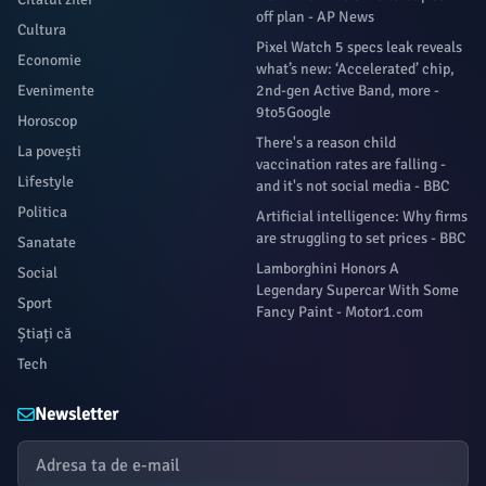
off plan - AP News
Cultura
Pixel Watch 5 specs leak reveals
Economie
what’s new: ‘Accelerated’ chip,
Evenimente
2nd-gen Active Band, more -
9to5Google
Horoscop
There's a reason child
La povești
vaccination rates are falling -
Lifestyle
and it's not social media - BBC
Politica
Artificial intelligence: Why firms
are struggling to set prices - BBC
Sanatate
Lamborghini Honors A
Social
Legendary Supercar With Some
Sport
Fancy Paint - Motor1.com
Știați că
Tech
Newsletter