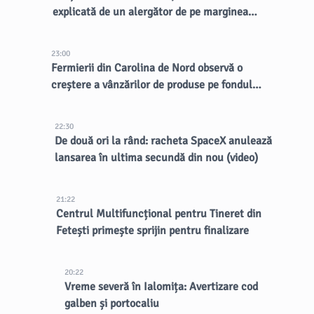
explicată de un alergător de pe marginea
drumului
23:00
Fermierii din Carolina de Nord observă o
creștere a vânzărilor de produse pe fondul
focarului de ciclospora
22:30
De două ori la rând: racheta SpaceX anulează
lansarea în ultima secundă din nou (video)
21:22
Centrul Multifuncțional pentru Tineret din
Fetești primește sprijin pentru finalizare
20:22
Vreme severă în Ialomița: Avertizare cod
galben și portocaliu