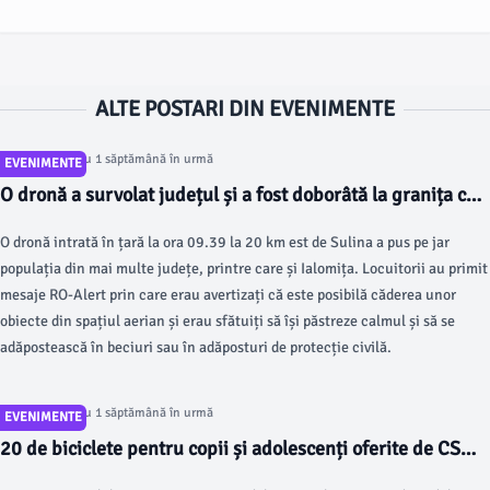
ALTE POSTARI DIN EVENIMENTE
Articol postat cu 1 săptămână în urmă
EVENIMENTE
O dronă a survolat județul și a fost doborâtă la granița cu
județul Buzău
O dronă intrată în țară la ora 09.39 la 20 km est de Sulina a pus pe jar
populația din mai multe județe, printre care și Ialomița. Locuitorii au primit
mesaje RO-Alert prin care erau avertizați că este posibilă căderea unor
obiecte din spațiul aerian și erau sfătuiți să își păstreze calmul și să se
adăpostească în beciuri sau în adăposturi de protecție civilă.
Articol postat cu 1 săptămână în urmă
EVENIMENTE
20 de biciclete pentru copii și adolescenți oferite de CSM
UNIREA Slobozia