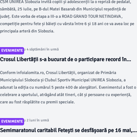
CSM UNIREA Slobozia invită copiii și adolescenții la o repriză de pedalat,
sâmbătă, 25 iulie, pe B-dul Matei Basarab din Municipiul reședință de
județ. Este vorba de etapa a III-a a ROAD GRAND TOUR NETINDAVA,
competiție pentru fete și băieți cu vârsta între 6 și 18 ani ce va avea loc pe
principala arteră din Slobozia.
Articol postat cu 4 săptămâni în urmă
EVENIMENTE
Crosul Libertății s-a bucurat de o participare record în
2026
Conform infoialomita.ro, Crosul Libertății, organizat de Primăria
Municipiului Slobozia și Clubul Sportiv Municipal UNIREA Slobozia, a
adunat la ediția cu numărul 5 peste 400 de alergători. Evenimentul a fost o
celebrare a sportului, atrăgând atât tineri, cât și persoane cu experiență,
care au fost răsplătite cu premii speciale.
Articol postat cu 2 luni în urmă
EVENIMENTE
Semimaratonul caritabil Fetești se desfășoară pe 16 mai,