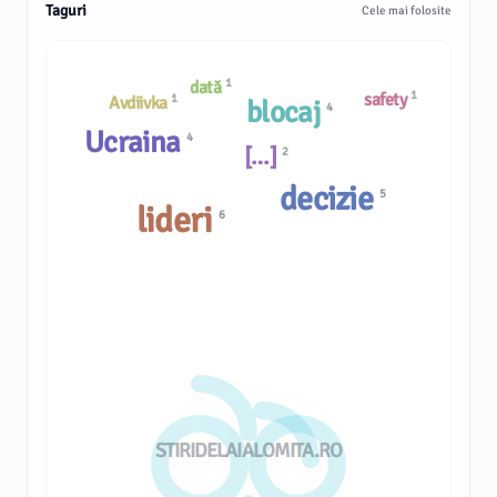
Taguri
Cele mai folosite
1
dată
1
safety
1
Avdiivka
blocaj
4
Ucraina
4
[…]
2
decizie
5
lideri
6
STIRIDELAIALOMITA.RO