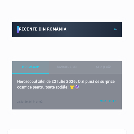
RECENTE DIN ROMÂNIA
HOROSCOP
BANCUL ZILEI
ȘTIAȚI CĂ?
Horoscopul zilei de 22 iulie 2026: O zi plină de surprize
cosmice pentru toate zodiile! 🌟🔮
VEZI TOT
2 săptămâni în urmă