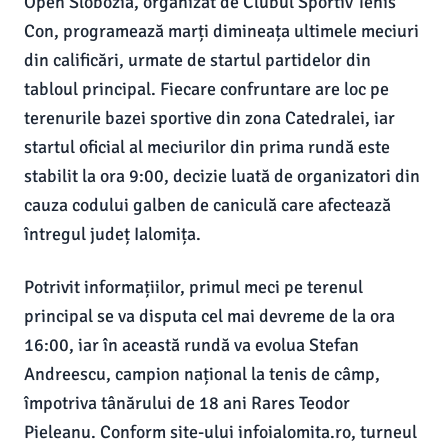
Open Slobozia, organizat de Clubul Sportiv Tenis
Con, programează marți dimineața ultimele meciuri
din calificări, urmate de startul partidelor din
tabloul principal. Fiecare confruntare are loc pe
terenurile bazei sportive din zona Catedralei, iar
startul oficial al meciurilor din prima rundă este
stabilit la ora 9:00, decizie luată de organizatori din
cauza codului galben de caniculă care afectează
întregul județ Ialomița.
Potrivit informațiilor, primul meci pe terenul
principal se va disputa cel mai devreme de la ora
16:00, iar în această rundă va evolua Stefan
Andreescu, campion național la tenis de câmp,
împotriva tânărului de 18 ani Rares Teodor
Pieleanu. Conform site-ului infoialomita.ro, turneul