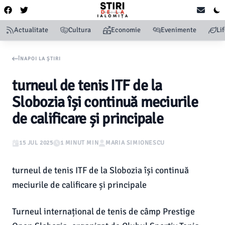
Actualitate
Cultura
Economie
Evenimente
Li
ÎNAPOI LA ȘTIRI
turneul de tenis ITF de la
Slobozia își continuă meciurile
de calificare și principale
15 JUL 2025
1 MINUT MIN
MARIA SIMIONESCU
turneul de tenis ITF de la Slobozia își continuă
meciurile de calificare și principale
Turneul internațional de tenis de câmp Prestige