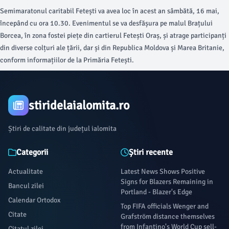
pe malul Brațului Borcea
Semimaratonul caritabil Fetești va avea loc în acest an sâmbătă, 16 mai,
începând cu ora 10.30. Evenimentul se va desfășura pe malul Brațului
Borcea, în zona fostei piețe din cartierul Fetești Oraș, și atrage participanți
din diverse colțuri ale țării, dar și din Republica Moldova și Marea Britanie,
conform informațiilor de la Primăria Fetești.
stiridelaialomita.ro
Știri de calitate din județul ialomita
Categorii
Știri recente
Actualitate
Latest News Shows Positive
Signs for Blazers Remaining in
Bancul zilei
Portland - Blazer's Edge
Calendar Ortodox
Top FIFA officials Wenger and
Citate
Grafström distance themselves
from Infantino's World Cup sell-
Citatul zilei