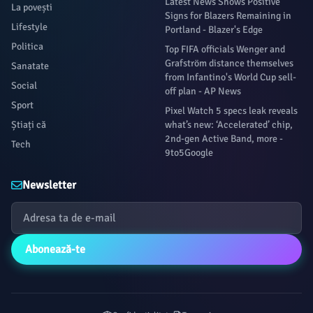
Latest News Shows Positive
La povești
Signs for Blazers Remaining in
Lifestyle
Portland - Blazer's Edge
Politica
Top FIFA officials Wenger and
Grafström distance themselves
Sanatate
from Infantino's World Cup sell-
Social
off plan - AP News
Sport
Pixel Watch 5 specs leak reveals
Știați că
what’s new: ‘Accelerated’ chip,
2nd-gen Active Band, more -
Tech
9to5Google
Newsletter
Abonează-te