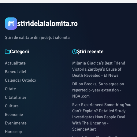
stiridelaialomita.ro
Știri de calitate din județul ialomita
Categorii
Știri recente
Actualitate
Milania Giudice's Best Friend
Victoria Zardoya's Cause of
Bancul zilei
Death Revealed - E! News
Calendar Ortodox
Dillon Brooks, Suns agree on
Citate
reported 3-year extension -
NBA.com
Citatul zilei
Ever Experienced Something You
Cultura
Can't Explain? Detailed Study
Economie
Investigates How People Deal
Evenimente
With The Uncanny -
ScienceAlert
Horoscop