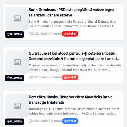
Sorin Grindeanu: PSD este pregătit să voteze legea
salarizării, dar are rezerve
Sorin Grindeanu, președintele Partidului Social Democrat, a
declarat marți că social-democrații sunt dispuși să voteze l...
2 săptămâni în urmă
nivel 60
IALOMITA
Nu trebuie să bei alcool pentru a-ți deteriora ficatul:
Doctorul dezvăluie 9 factori neașteptați care i-ar putea
pune sănătatea în pericol
Majoritatea oamenilor își amintesc de ficat doar când se discută
despre alcool. Totuși, adevărul este mult mai surprinză...
2 săptămâni în urmă
nivel 31
IALOMITA
Dort către Hawks, Risacher către Mavericks într-o
tranzacție trilaterală
Tranzacția lui Luguentz Dort este acum oficială, toate cele trei
echipe implicate anunțând acordul. Pe lângă compensația...
2 săptămâni în urmă
nivel 31
IALOMITA