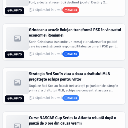
Ford, a declarat recent că declinul jocului Destiny 2...
3 săptămâni în urmă
nivel 31
IALOMITA
Grindeanu acuză: Bolojan transformă PSD în vinovatul
economiei României
Sorin Grindeanu transmite un mesaj clar adversarilor politici
care încearcă să pună responsabilitatea pe umerii PSD pent...
3 săptămâni în urmă
nivel 50
IALOMITA
Strategia Red Sox în ziua a doua a draftului MLB
pregătește echipa pentru viitor
După ce Red Sox au folosit trei selecții pe jucători de câmp în
prima zi a draftului MLB, echipa s-a concentrat asupra a...
3 săptămâni în urmă
nivel 31
IALOMITA
Curse NASCAR Cup Series la Atlanta reluată după o
pauză de 3 ore din cauza vremii