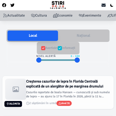
Actualitate
Cultura
Economie
Evenimente
Li
Local
Național
Avertizări
Informații
NIVEL ALERTĂ
0
-
100
Creșterea cazurilor de lepra în Florida Centrală
explicată de un alergător de pe marginea drumului
Cazurile raportate de boala Hansen — cunoscută și sub numele
de lepra — au ajuns la 17 în Florida în 2026, până la 11 iu...
2 săptămâni în urmă
nivel 31
IALOMITA