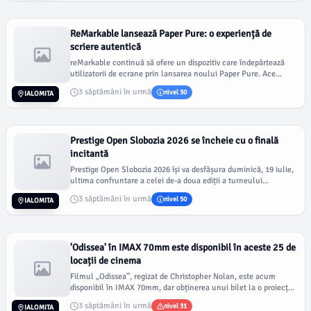
ReMarkable lansează Paper Pure: o experiență de
scriere autentică
reMarkable continuă să ofere un dispozitiv care îndepărtează
utilizatorii de ecrane prin lansarea noului Paper Pure. Ace...
3 săptămâni în urmă
nivel 30
IALOMITA
Prestige Open Slobozia 2026 se încheie cu o finală
incitantă
Prestige Open Slobozia 2026 își va desfășura duminică, 19 iulie,
ultima confruntare a celei de-a doua ediții a turneului...
3 săptămâni în urmă
nivel 50
IALOMITA
'Odissea' în IMAX 70mm este disponibil în aceste 25 de
locații de cinema
Filmul „Odissea”, regizat de Christopher Nolan, este acum
disponibil în IMAX 70mm, dar obținerea unui bilet la o proiecț...
3 săptămâni în urmă
nivel 31
IALOMITA