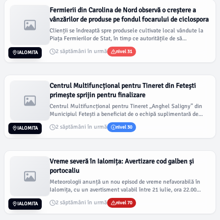
Fermierii din Carolina de Nord observă o creștere a
vânzărilor de produse pe fondul focarului de ciclospora
Clienții se îndreaptă spre produsele cultivate local vândute la
Piața Fermierilor de Stat, în timp ce autoritățile de să...
2 săptămâni în urmă
nivel 31
IALOMITA
Centrul Multifuncțional pentru Tineret din Fetești
primește sprijin pentru finalizare
Centrul Multifuncțional pentru Tineret „Anghel Saligny” din
Municipiul Fetești a beneficiat de o echipă suplimentară de...
2 săptămâni în urmă
nivel 30
IALOMITA
Vreme severă în Ialomița: Avertizare cod galben și
portocaliu
Meteorologii anunță un nou episod de vreme nefavorabilă în
Ialomița, cu un avertisment valabil între 21 iulie, ora 22.00...
2 săptămâni în urmă
nivel 70
IALOMITA