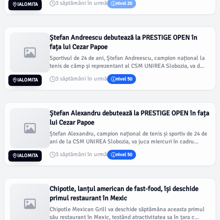
3 săptămâni în urmă
nivel 20
IALOMITA
Ștefan Andreescu debutează la PRESTIGE OPEN în
fața lui Cezar Papoe
Sportivul de 24 de ani, Ștefan Andreescu, campion național la
tenis de câmp și reprezentant al CSM UNIREA Slobozia, va d...
3 săptămâni în urmă
nivel 50
IALOMITA
Ștefan Alexandru debutează la PRESTIGE OPEN în fața
lui Cezar Papoe
Ștefan Alexandru, campion național de tenis și sportiv de 24 de
ani de la CSM UNIREA Slobozia, va juca miercuri în cadru...
3 săptămâni în urmă
nivel 50
IALOMITA
Chipotle, lanțul american de fast-food, își deschide
primul restaurant în Mexic
Chipotle Mexican Grill va deschide săptămâna aceasta primul
său restaurant în Mexic, testând atractivitatea sa în țara c...