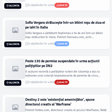
3 săptămâni în urmă
nivel 31
IALOMITA
Sofia Vergara strălucește într-un bikini roșu de ziua ei
pe iaht în Italia
Sofia Vergara a sărbătorit împlinirea a 54 de ani într-un bikini
roșu strălucitor în Italia. Potrivit foxnews.com, actri...
3 săptămâni în urmă
nivel 20
IALOMITA
Peste 130 de permise suspendate în urma acțiunii
polițiștilor pe DN2
O acțiune recentă a polițiștilor rutieri din Ialomița a dus la
reținerea unei colecții impresionante de permise de circu...
3 săptămâni în urmă
nivel 70
IALOMITA
Destiny 2 este 'existențial amenințător', spune
directorul creativ al 'Warframe'
Potrivit forbes.com, directorul creativ al jocului Warframe, Rebb