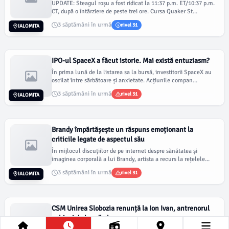
UPDATE: Steagul roșu a fost ridicat la 11:37 p.m. ET/10:37 p.m.
CT, după o întârziere de peste trei ore. Cursa Quaker St...
3 săptămâni în urmă
nivel 31
IALOMITA
IPO-ul SpaceX a făcut istorie. Mai există entuziasm?
În prima lună de la listarea sa la bursă, investitorii SpaceX au
oscilat între sărbătoare și anxietate. Acțiunile compan...
3 săptămâni în urmă
nivel 31
IALOMITA
Brandy împărtășește un răspuns emoționant la
criticile legate de aspectul său
În mijlocul discuțiilor de pe internet despre sănătatea și
imaginea corporală a lui Brandy, artista a recurs la rețelele...
3 săptămâni în urmă
nivel 31
IALOMITA
CSM Unirea Slobozia renunță la Ion Ivan, antrenorul
echipei de handbal