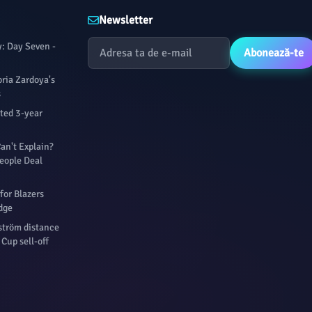
Newsletter
: Day Seven -
Abonează-te
oria Zardoya's
s
rted 3-year
an't Explain?
eople Deal
for Blazers
dge
fström distance
Cup sell-off