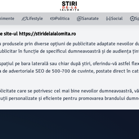
nimente
Lifestyle
Politica
Sanatate
Social
Sp
 site-ul https://stiridelaialomita.ro
 produsele prin diverse opțiuni de publicitate adaptate nevoilor d
ublicitar în funcție de specificul dumneavoastră și de audiența țint
spațiul pe bara laterală sau chiar după știri, oferindu-vă astfel fle
 advertoriale SEO de 500-700 de cuvinte, postate direct în categor
blicitate care se potrivesc cel mai bine nevoilor dumneavoastră, v
soluții personalizate și eficiente pentru promovarea brandului dum