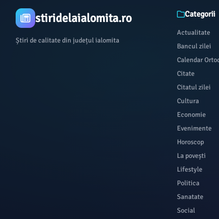
Categorii
stiridelaialomita.ro
Actualitate
Știri de calitate din județul ialomita
Bancul zilei
Calendar Orto
Citate
Citatul zilei
Cultura
Economie
Evenimente
Horoscop
La povești
Lifestyle
Politica
Sanatate
Social