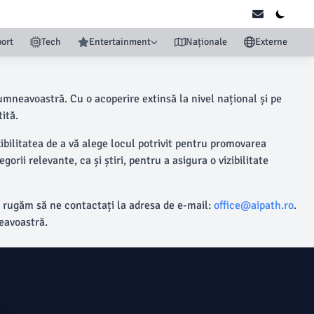
ort
Tech
Entertainment
Naționale
Externe
umneavoastră. Cu o acoperire extinsă la nivel național și pe
ită.
xibilitatea de a vă alege locul potrivit pentru promovarea
ii relevante, ca și știri, pentru a asigura o vizibilitate
ă rugăm să ne contactați la adresa de e-mail:
office@aipath.ro
.
neavoastră.