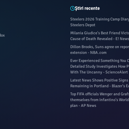
Știri recente
Steelers 2026 Training Camp Diary
Steelers Depot
Milania Giudice's Best Friend Vict
dox
Cause of Death Revealed - E! New
Dillon Brooks, Suns agree on repo
extension - NBA.com
Ever Experienced Something You C
Detailed Study Investigates How P
With The Uncanny - ScienceAlert
Latest News Shows Positive Signs 
Remaining in Portland - Blazer's E
Top FIFA officials Wenger and Gra
themselves from Infantino's World 
plan - AP News