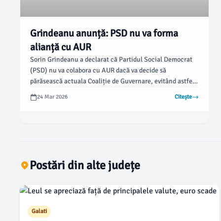
Grindeanu anunță: PSD nu va forma
alianță cu AUR
Sorin Grindeanu a declarat că Partidul Social Democrat
(PSD) nu va colabora cu AUR dacă va decide să
părăsească actuala Coaliție de Guvernare, evitând astfel
subiectul unei posibile alianțe. De asemenea, liderul PSD
24 Mar 2026
Citește
a precizat că nu va susține un Guvern minoritar.
Postări din alte județe
Galati