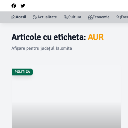
Acasă
Actualitate
Cultura
Economie
Eve
Articole cu eticheta:
AUR
Afișare pentru județul Ialomita
POLITICA