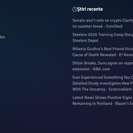
Știri recente
Senate won't vote on crypto Clarit
its summer break - CoinDesk
Steelers 2026 Training Camp Diary
dox
Steelers Depot
Milania Giudice's Best Friend Vict
Cause of Death Revealed - E! New
Dillon Brooks, Suns agree on repo
extension - NBA.com
Ever Experienced Something You C
Detailed Study Investigates How P
With The Uncanny - ScienceAlert
Latest News Shows Positive Signs 
Remaining in Portland - Blazer's E