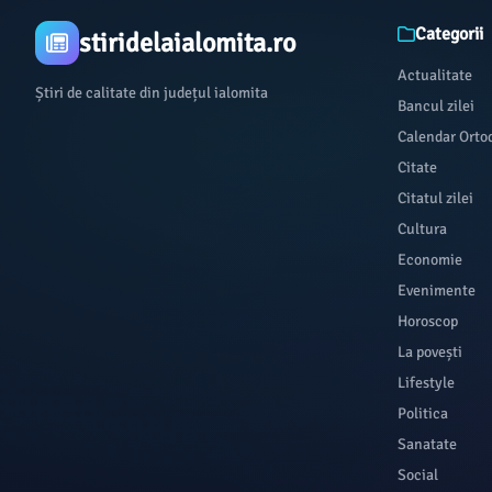
Categorii
stiridelaialomita.ro
Actualitate
Știri de calitate din județul ialomita
Bancul zilei
Calendar Orto
Citate
Citatul zilei
Cultura
Economie
Evenimente
Horoscop
La povești
Lifestyle
Politica
Sanatate
Social