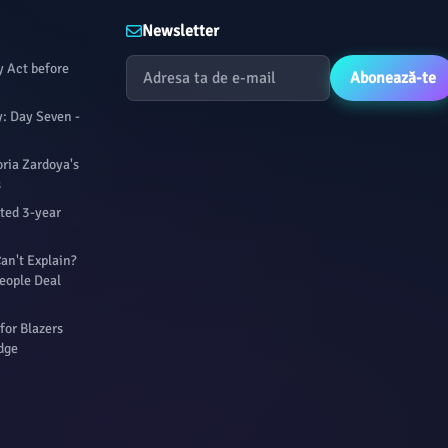
Newsletter
y Act before
Abonează-te
: Day Seven -
oria Zardoya's
s
rted 3-year
an't Explain?
eople Deal
for Blazers
dge