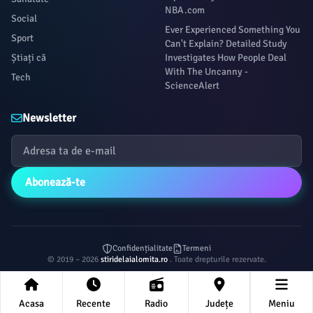
NBA.com
Social
Ever Experienced Something You
Sport
Can't Explain? Detailed Study
Știați că
Investigates How People Deal
With The Uncanny -
Tech
ScienceAlert
Newsletter
Abonează-te
Confidențialitate
Termeni
© 2019 – 2026
stiridelaialomita.ro
. Toate drepturile rezervate.
Acasa
Recente
Radio
Județe
Meniu