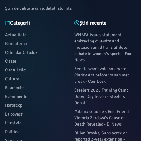
Știri de calitate din județul ialomita
Categorii
Știri recente
Actualitate
WNBPA issues statement
embracing diversity and
Bancul zilei
inclusion amid trans athlete
Calendar Ortodox
debate in women's sports - Fox
News
Citate
Senate won't vote on crypto
Citatul zilei
Clarity Act before its summer
Cultura
break - CoinDesk
Economie
Steelers 2026 Training Camp
Evenimente
Diary: Day Seven - Steelers
Depot
Horoscop
Milania Giudice's Best Friend
La povești
Victoria Zardoya's Cause of
Lifestyle
Death Revealed - E! News
Politica
Dillon Brooks, Suns agree on
reported 3-year extension -
Sanatate