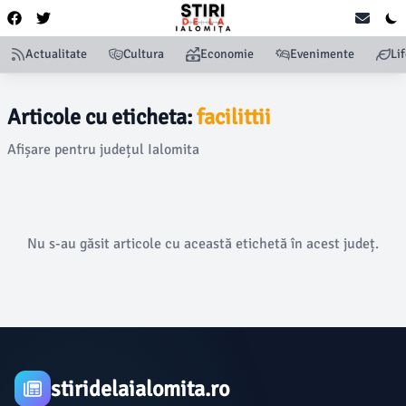
Actualitate
Cultura
Economie
Evenimente
Li
Articole cu eticheta:
facilittii
Afișare pentru județul Ialomita
Nu s-au găsit articole cu această etichetă în acest județ.
stiridelaialomita.ro