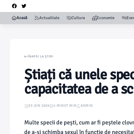
Acasă
Actualitate
Cultura
Economie
Eve
ÎNAPOI LA ȘTIRI
Știați că unele spec
capacitatea de a 
03 JUN 2026
1 MINUT MIN
ADMIN
Multe specii de pești, cum ar fi peștele clo
de a-și schimba sexul în funcție de necesit