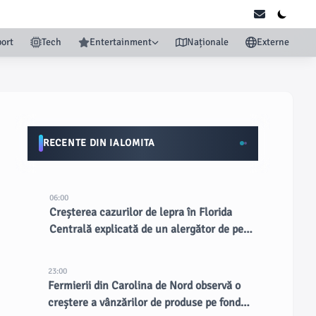
ort
Tech
Entertainment
Naționale
Externe
RECENTE DIN IALOMITA
06:00
Creșterea cazurilor de lepra în Florida
Centrală explicată de un alergător de pe
marginea drumului
23:00
Fermierii din Carolina de Nord observă o
creștere a vânzărilor de produse pe fondul