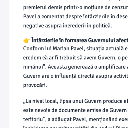
premierul demis printr-o moțiune de cenzură
Pavel a comentat despre întârzierile în des
negative asupra încrederii în politică.
👉 Întârzierile în formarea Guvernului afect
Conform lui Marian Pavel, situația actuală es
credem că ar fi trebuit să avem Guvern, o p
nimănui". Aceasta generează o amplificare a 
Guvern are o influență directă asupra activit
provocări.
„La nivel local, lipsa unui Guvern produce ef
este nevoie de documente emise de Guvern p
teritoriu”, a adăugat Pavel, menționând exe