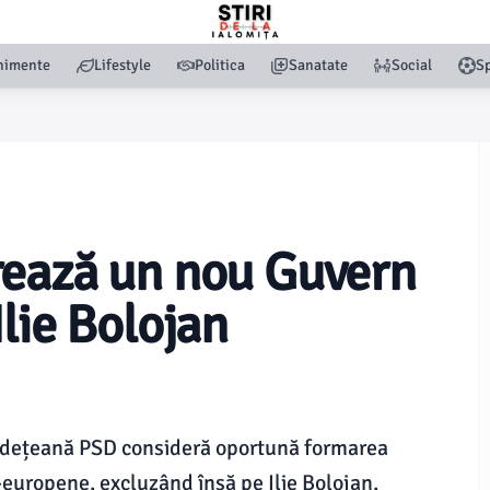
nimente
Lifestyle
Politica
Sanatate
Social
Sp
rează un nou Guvern
lie Bolojan
 județeană PSD consideră oportună formarea
-europene, excluzând însă pe Ilie Bolojan,