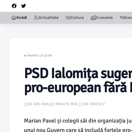
Acasă
Actualitate
Cultura
Economie
Eve
ÎNAPOI LA ȘTIRI
PSD Ialomița suge
pro-european fără I
02 JUN 2026
3 MINUTE MIN
ION IONESCU
Marian Pavel și colegii săi din organizația
unui nou Guvern care să includă forțele pro