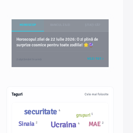
HOROSCOP
BANCUL ZILEI
ȘTIAȚI CĂ?
Horoscopul zilei de 22 iulie 2026: O zi plină de
surprize cosmice pentru toate zodiile! 🌟🔮
VEZI TOT
2 săptămâni în urmă
Taguri
Cele mai folosite
securitate
4
1
grupuri
Sinaia
Ucraina
MAE
2
2
4