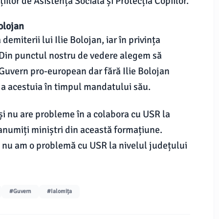
iilor de Asistență Socială și Protecția Copiilor.
olojan
emiterii lui Ilie Bolojan, iar în privința
 „Din punctul nostru de vedere alegem să
Guvern pro-european dar fără Ilie Bolojan
 a acestuia în timpul mandatului său.
i nu are probleme în a colabora cu USR la
 anumiți miniștri din această formațiune.
 nu am o problemă cu USR la nivelul județului
#Guvern
#Ialomița