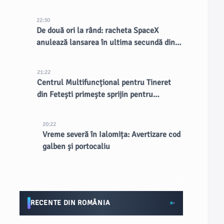
focarului de ciclospora
22:30
De două ori la rând: racheta SpaceX
anulează lansarea în ultima secundă din
nou (video)
21:22
Centrul Multifuncțional pentru Tineret
din Fetești primește sprijin pentru
finalizare
20:22
Vreme severă în Ialomița: Avertizare cod
galben și portocaliu
RECENTE DIN ROMÂNIA