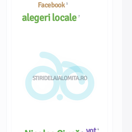
Facebook
3
alegeri locale
7
STIRIDELAIALOMITA.RO
vot
4