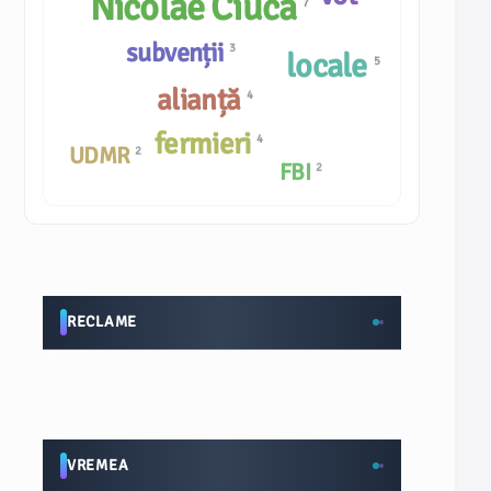
Nicolae Ciucă
7
subvenții
3
locale
5
alianță
4
fermieri
4
UDMR
2
FBI
2
RECLAME
VREMEA