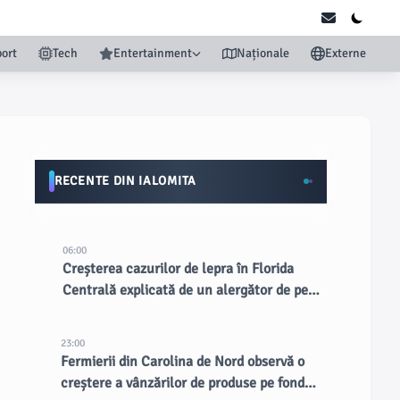
ort
Tech
Entertainment
Naționale
Externe
RECENTE DIN IALOMITA
06:00
Creșterea cazurilor de lepra în Florida
Centrală explicată de un alergător de pe
marginea drumului
23:00
Fermierii din Carolina de Nord observă o
creștere a vânzărilor de produse pe fondul