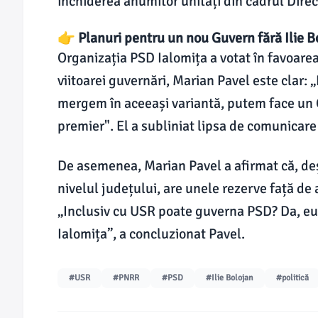
închiderea anumitor unități din cadrul Direcț
👉 Planuri pentru un nou Guvern fără Ilie B
Organizația PSD Ialomița a votat în favoarea d
viitoarei guvernări, Marian Pavel este clar:
mergem în aceeași variantă, putem face un 
premier". El a subliniat lipsa de comunicare
De asemenea, Marian Pavel a afirmat că, deș
nivelul județului, are unele rezerve față de
„Inclusiv cu USR poate guverna PSD? Da, eu
Ialomița”, a concluzionat Pavel.
#USR
#PNRR
#PSD
#Ilie Bolojan
#politică