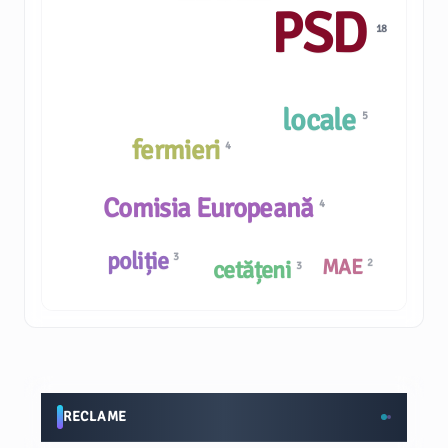
PSD
18
locale
5
fermieri
4
Comisia Europeană
4
poliție
3
MAE
cetățeni
2
3
RECLAME