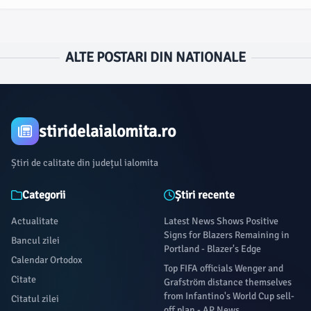
ALTE POSTARI DIN NATIONALE
stiridelaialomita.ro
Știri de calitate din județul ialomita
Categorii
Știri recente
Actualitate
Latest News Shows Positive
Signs for Blazers Remaining in
Bancul zilei
Portland - Blazer's Edge
Calendar Ortodox
Top FIFA officials Wenger and
Citate
Grafström distance themselves
from Infantino's World Cup sell-
Citatul zilei
off plan - AP News