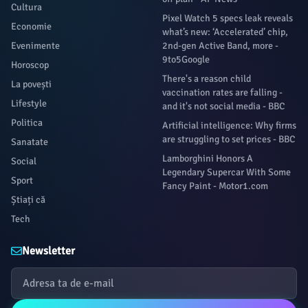
Cultura
Pixel Watch 5 specs leak reveals
Economie
what’s new: ‘Accelerated’ chip,
Evenimente
2nd-gen Active Band, more -
9to5Google
Horoscop
There's a reason child
La povești
vaccination rates are falling -
Lifestyle
and it's not social media - BBC
Politica
Artificial intelligence: Why firms
are struggling to set prices - BBC
Sanatate
Lamborghini Honors A
Social
Legendary Supercar With Some
Sport
Fancy Paint - Motor1.com
Știați că
Tech
Newsletter