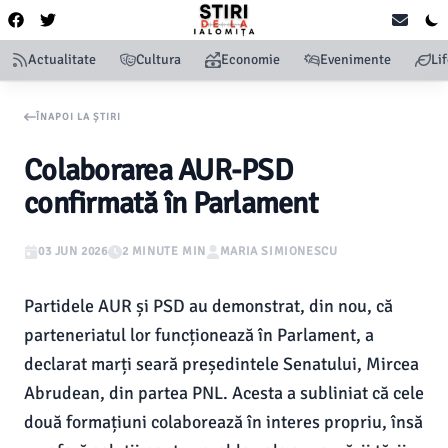
Actualitate
Cultura
Economie
Evenimente
Li
ÎNAPOI LA ȘTIRI
Colaborarea AUR-PSD
confirmată în Parlament
03 JUN 2026
2 MINUTE MIN
MARIA SIMIONESCU
Partidele AUR și PSD au demonstrat, din nou, că
parteneriatul lor funcționează în Parlament, a
declarat marți seară președintele Senatului, Mircea
Abrudean, din partea PNL. Acesta a subliniat că cele
două formațiuni colaborează în interes propriu, însă