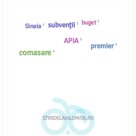
buget
2
subvenții
3
Sinaia
2
APIA
3
premier
3
comasare
4
STIRIDELAIALOMITA.RO