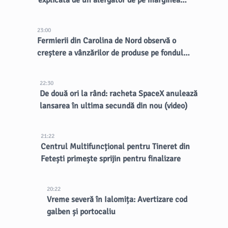
explicată de un alergător de pe marginea
drumului
23:00
Fermierii din Carolina de Nord observă o
creștere a vânzărilor de produse pe fondul
focarului de ciclospora
22:30
De două ori la rând: racheta SpaceX anulează
lansarea în ultima secundă din nou (video)
21:22
Centrul Multifuncțional pentru Tineret din
Fetești primește sprijin pentru finalizare
20:22
Vreme severă în Ialomița: Avertizare cod
galben și portocaliu