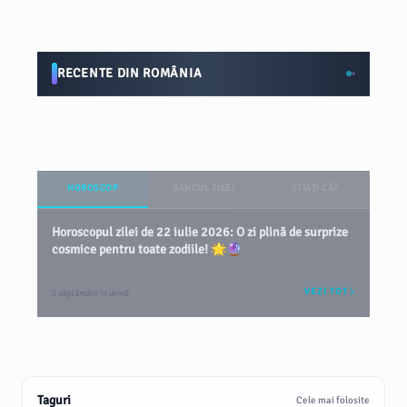
RECENTE DIN ROMÂNIA
HOROSCOP
BANCUL ZILEI
ȘTIAȚI CĂ?
Horoscopul zilei de 22 iulie 2026: O zi plină de surprize
cosmice pentru toate zodiile! 🌟🔮
VEZI TOT
2 săptămâni în urmă
Taguri
Cele mai folosite