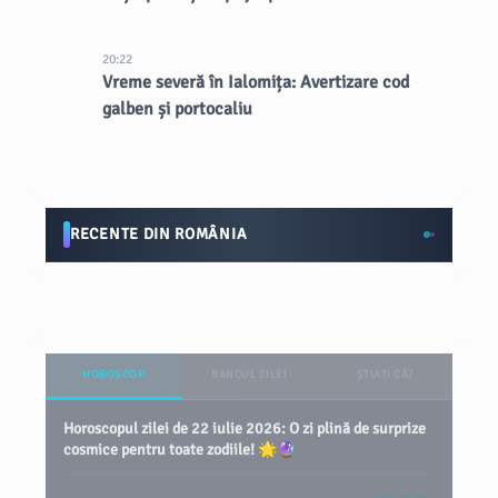
20:22
Vreme severă în Ialomița: Avertizare cod
galben și portocaliu
RECENTE DIN ROMÂNIA
HOROSCOP
BANCUL ZILEI
ȘTIAȚI CĂ?
Horoscopul zilei de 22 iulie 2026: O zi plină de surprize
cosmice pentru toate zodiile! 🌟🔮