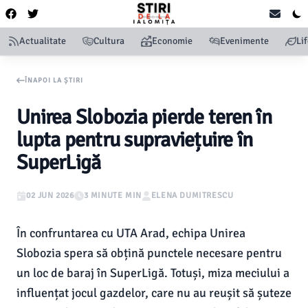
Actualitate
Cultura
Economie
Evenimente
Li
ÎNAPOI LA ȘTIRI
Unirea Slobozia pierde teren în
lupta pentru supraviețuire în
SuperLigă
02 JUN 2026
3 MINUTE MIN
ELENA DUMITRESCU
În confruntarea cu UTA Arad, echipa Unirea
Slobozia spera să obțină punctele necesare pentru
un loc de baraj în SuperLigă. Totuși, miza meciului a
influențat jocul gazdelor, care nu au reușit să șuteze