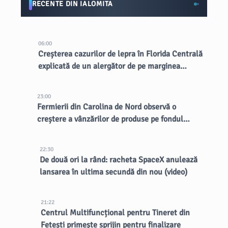
RECENTE DIN IALOMITA
06:00
Creșterea cazurilor de lepra în Florida Centrală
explicată de un alergător de pe marginea
drumului
23:00
Fermierii din Carolina de Nord observă o
creștere a vânzărilor de produse pe fondul
focarului de ciclospora
22:30
De două ori la rând: racheta SpaceX anulează
lansarea în ultima secundă din nou (video)
21:22
Centrul Multifuncțional pentru Tineret din
Fetești primește sprijin pentru finalizare