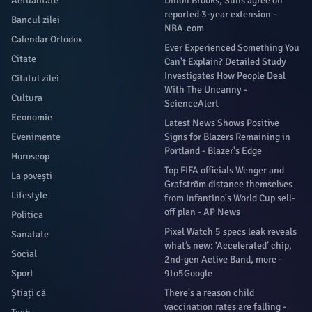
Actualitate
Dillon Brooks, Suns agree on
reported 3-year extension -
Bancul zilei
NBA.com
Calendar Ortodox
Ever Experienced Something You
Citate
Can't Explain? Detailed Study
Investigates How People Deal
Citatul zilei
With The Uncanny -
Cultura
ScienceAlert
Economie
Latest News Shows Positive
Evenimente
Signs for Blazers Remaining in
Portland - Blazer's Edge
Horoscop
Top FIFA officials Wenger and
La povești
Grafström distance themselves
Lifestyle
from Infantino's World Cup sell-
off plan - AP News
Politica
Pixel Watch 5 specs leak reveals
Sanatate
what’s new: ‘Accelerated’ chip,
Social
2nd-gen Active Band, more -
Sport
9to5Google
Știați că
There's a reason child
vaccination rates are falling -