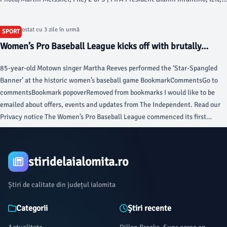
speaks to General Secretary Mattias Grafström during FIFA’s 75th Congress
at the Conmebol Convention Center in Luque, Paraguay, Thursday, May 15,
Articol postat cu 3 zile în urmă
SPORT
2025.
Women’s Pro Baseball League kicks off with brutally
mocked national anthem rendition - The Independent
85-year-old Motown singer Martha Reeves performed the ‘Star-Spangled
Banner’ at the historic women’s baseball game BookmarkCommentsGo to
commentsBookmark popoverRemoved from bookmarks I would like to be
emailed about offers, events and updates from The Independent. Read our
Privacy notice The Women’s Pro Baseball League commenced its first
season Saturday as the New York Heights took on the Los Angeles Queens
at Robin Roberts Stadium in Springfield, Illinois.
stiridelaialomita.ro
Știri de calitate din județul ialomita
Categorii
Știri recente