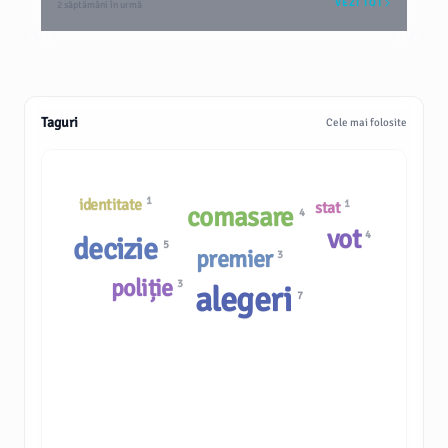
VEZI TOT
2 săptămâni în urmă
Taguri
Cele mai folosite
1
identitate
1
stat
comasare
4
vot
4
decizie
5
premier
3
poliție
3
alegeri
7