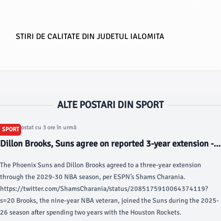
STIRI DE CALITATE DIN JUDETUL IALOMITA
ALTE POSTARI DIN SPORT
Articol postat cu 3 ore în urmă
SPORT
Dillon Brooks, Suns agree on reported 3-year extension -
NBA.com
The Phoenix Suns and Dillon Brooks agreed to a three-year extension
through the 2029-30 NBA season, per ESPN’s Shams Charania.
https://twitter.com/ShamsCharania/status/2085175910064374119?
s=20 Brooks, the nine-year NBA veteran, joined the Suns during the 2025-
26 season after spending two years with the Houston Rockets.