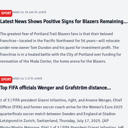
Articol postat cu 14 ore în urmă
SPORT
Latest News Shows Positive Signs for Blazers Remaining
in Portland - Blazer's Edge
The greatest fear of Portland Trail Blazers fans is that their beloved
franchise—located in the Pacific Northwest for 56 years—will relocate
under new owner Tom Dundon and his quest for investment profit. The
franchise is in a heated battle with the City of Portland over funding for
renovation of the Moda Center, the home arena for the Blazers.
Articol postat cu 1 zi în urmă
SPORT
Top FIFA officials Wenger and Grafström distance
themselves from Infantino's World Cup sell-off plan - AP
1 of 3 | FIFA president Gianni Infantino, right, and Arsene Wenger, Chief
News
Officer (FIFA) and former soccer coach arrive for the Women’s Euro 2025
quarterfinals soccer match between Sweden and England at Stadion
Letzigrund in Zurich, Switzerland, Thursday, July 17, 2025. (AP
Photo/Martin Meissner, File) 2 of 3 | FIFA President Gianni Infantino, left,