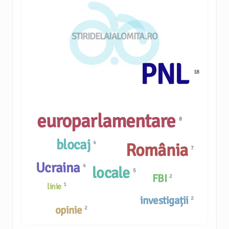
STIRIDELAIALOMITA.RO
PNL
18
europarlamentare
8
blocaj
4
România
7
Ucraina
4
locale
5
FBI
2
1
linie
investigații
2
opinie
2