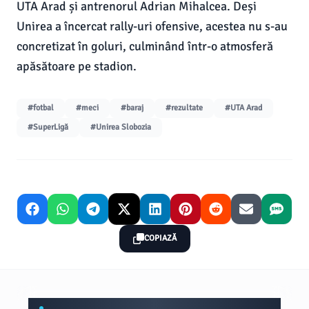
UTA Arad și antrenorul Adrian Mihalcea. Deși
Unirea a încercat rally-uri ofensive, acestea nu s-au
concretizat în goluri, culminând într-o atmosferă
apăsătoare pe stadion.
#fotbal
#meci
#baraj
#rezultate
#UTA Arad
#SuperLigă
#Unirea Slobozia
COPIAZĂ