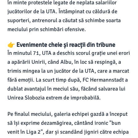
în minte protestele legate de neplata salariilor
jucătorilor de la UTA. Întâmpinat cu căldură de
suporteri, antrenorul a căutat să schimbe soarta
meciului prin schimbări ofensive.
👉 Evenimente cheie și reacții din tribune
În minutul 71, UTA a deschis scorul grație unei erori
a apărării Unirii, când Albu, în loc să respingă, a
trimis mingea la un jucător de la UTA, care a marcat
fără emoții. La scurt timp după, FC Hermannstadt a
dublat avantajul în meciul său, făcând salvarea lui
Unirea Slobozia extrem de improbabilă.
Pe finalul meciului, galeria echipei gazdă a început
să își exprime dezamăgirea, cântând ironic "bun
venit în Liga 2", dar și scandând jigniri către echipa