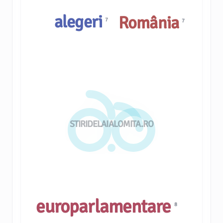
alegeri
România
7
7
STIRIDELAIALOMITA.RO
europarlamentare
8