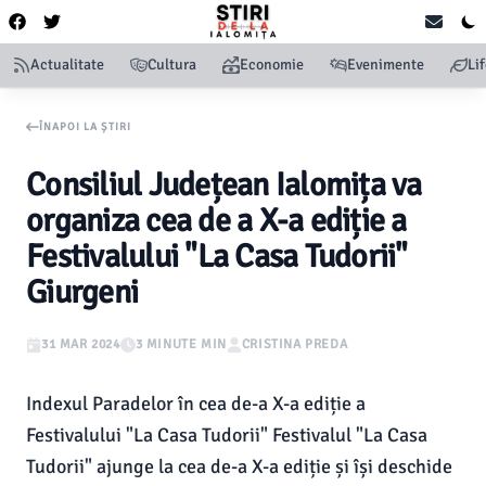
Actualitate
Cultura
Economie
Evenimente
Li
ÎNAPOI LA ȘTIRI
Consiliul Județean Ialomița va
organiza cea de a X-a ediție a
Festivalului "La Casa Tudorii"
Giurgeni
31 MAR 2024
3 MINUTE MIN
CRISTINA PREDA
Indexul Paradelor în cea de-a X-a ediție a
Festivalului "La Casa Tudorii" Festivalul "La Casa
Tudorii" ajunge la cea de-a X-a ediție și își deschide