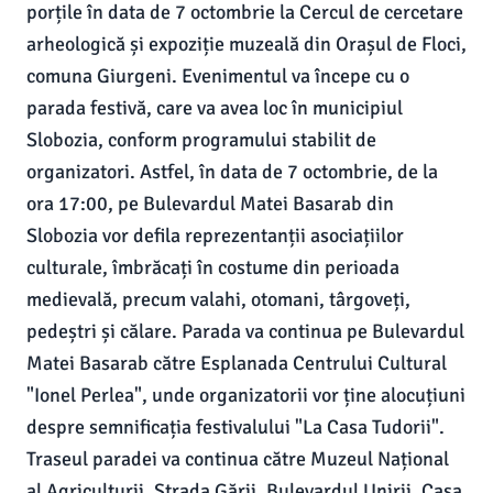
porțile în data de 7 octombrie la Cercul de cercetare
arheologică și expoziție muzeală din Orașul de Floci,
comuna Giurgeni. Evenimentul va începe cu o
parada festivă, care va avea loc în municipiul
Slobozia, conform programului stabilit de
organizatori. Astfel, în data de 7 octombrie, de la
ora 17:00, pe Bulevardul Matei Basarab din
Slobozia vor defila reprezentanții asociațiilor
culturale, îmbrăcați în costume din perioada
medievală, precum valahi, otomani, târgoveți,
pedeștri și călare. Parada va continua pe Bulevardul
Matei Basarab către Esplanada Centrului Cultural
"Ionel Perlea", unde organizatorii vor ține alocuțiuni
despre semnificația festivalului "La Casa Tudorii".
Traseul paradei va continua către Muzeul Național
al Agriculturii, Strada Gării, Bulevardul Unirii, Casa