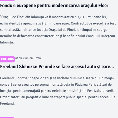
Fonduri europene pentru modernizarea orașului Floci
"Orașul de Floci din Ialomița va fi modernizat cu 13,818 milioane lei,
echivalentul a aproximativ2,8 milioane euro. Contractul de execuție a fost
semnat astăzi, chiar pe locația Orașului de Floci, iar timpul se scurge
nemilos în defavoarea constructorilor și beneficiarului Consiliul Județean
Ialomița.
Articol postat cu 2 ani în urmă
CULTURA
Freeland Slobozia: Pe unde se face accesul auto și care
sunt recomandările pompierilor
Freeland Slobozia începe vineri și se încheie duminică seara cu un mega-
concert ce va avea loc pe scena montată deja în Pădurea Peri, alături de
locația special amenajată pentru celelalte activități ale Festivalului verii.
Organizatorii au pregătit o linie de traport public special pentru accesul la
Freeland.