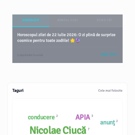
HOROSCOP
BANCUL ZILEI
ȘTIAȚI CĂ?
Horoscopul zilei de 22 iulie 2026: O zi plină de surprize
cosmice pentru toate zodiile! 🌟🔮
VEZI TOT
2 săptămâni în urmă
Taguri
Cele mai folosite
APIA
conducere
2
3
anunţ
2
Nicolae Ciucă
7