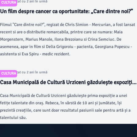
Articol postat cu 2 ani în urmă
CULTURA
Un film despre cancer ca oportunitate: „Care dintre noi?”
Filmul "Care dintre noi?", regizat de Chris Simion - Mercurian, a fost lansat
recent si are o distributie remarcabila, printre care se numara: Maia
Morgenstern, Marius Manole, Ilona Brezoianu si Crina Semciuc. De
asemenea, apar in film si Delia Grigoroiu - pacienta, Georgiana Popescu -
asistenta si Eva Spiru - medic rezident.
Articol postat cu 2 ani în urmă
CULTURA
Casa Municipală de Cultură Urziceni găzduiește expoziția
primei artiste de 10 ani
Casa Municipală de Cultură Urziceni găzduiește prima expoziție a unei
fetițe talentate din oraș. Rebeca, în vârstă de 10 ani și jumătate, își
prezintă creațiile, care sunt doar rezultatul pasiunii sale pentru artă și a
talentului său.