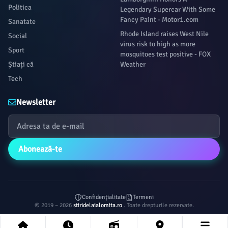
Politica
Legendary Supercar With Some
Fancy Paint - Motor1.com
Sanatate
Rhode Island raises West Nile
Social
virus risk to high as more
Sport
mosquitoes test positive - FOX
Știați că
Weather
Tech
Newsletter
Abonează-te
Confidențialitate
Termeni
© 2019 – 2026
stiridelaialomita.ro
. Toate drepturile rezervate.