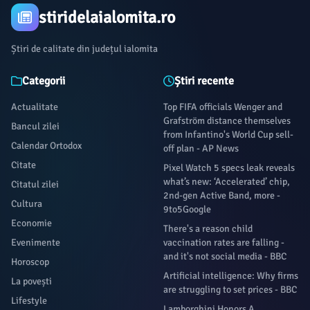
stiridelaialomita.ro
Știri de calitate din județul ialomita
Categorii
Știri recente
Actualitate
Top FIFA officials Wenger and
Grafström distance themselves
Bancul zilei
from Infantino's World Cup sell-
Calendar Ortodox
off plan - AP News
Citate
Pixel Watch 5 specs leak reveals
what’s new: ‘Accelerated’ chip,
Citatul zilei
2nd-gen Active Band, more -
Cultura
9to5Google
Economie
There's a reason child
Evenimente
vaccination rates are falling -
and it's not social media - BBC
Horoscop
Artificial intelligence: Why firms
La povești
are struggling to set prices - BBC
Lifestyle
Lamborghini Honors A