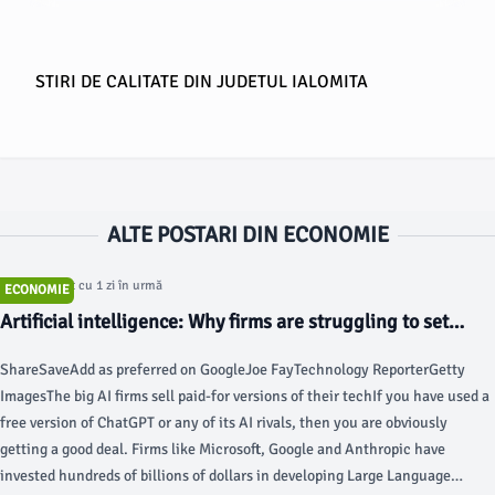
STIRI DE CALITATE DIN JUDETUL IALOMITA
ALTE POSTARI DIN ECONOMIE
Articol postat cu 1 zi în urmă
ECONOMIE
Artificial intelligence: Why firms are struggling to set
prices - BBC
ShareSaveAdd as preferred on GoogleJoe FayTechnology ReporterGetty
ImagesThe big AI firms sell paid-for versions of their techIf you have used a
free version of ChatGPT or any of its AI rivals, then you are obviously
getting a good deal. Firms like Microsoft, Google and Anthropic have
invested hundreds of billions of dollars in developing Large Language