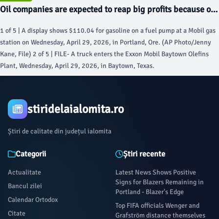
the same attacker is behind all three, as the blockchain does not reveal
Oil companies are expected to reap big profits because of
whether separate sweeps are coordinated.The attacker working through
US-Iran conflict - AP News
Coldcard-generated keys is now emptying wallets worth a few thousand
1 of 5 | A display shows $110.04 for gasoline on a fuel pump at a Mobil gas
dollars each. Galaxy Research flagged a third wave of sweeps early Sunday,
station on Wednesday, April 29, 2026, in Portland, Ore. (AP Photo/Jenny
roughly 208 bitcoin drained from 1,912 addresses between Friday midday
Kane, File) 2 of 5 | FILE- A truck enters the Exxon Mobil Baytown Olefins
and Saturday morning UTC.
Plant, Wednesday, April 29, 2026, in Baytown, Texas.
stiridelaialomita.ro
Știri de calitate din județul ialomita
Categorii
Știri recente
Actualitate
Latest News Shows Positive
Signs for Blazers Remaining in
Bancul zilei
Portland - Blazer's Edge
Calendar Ortodox
Top FIFA officials Wenger and
Citate
Grafström distance themselves