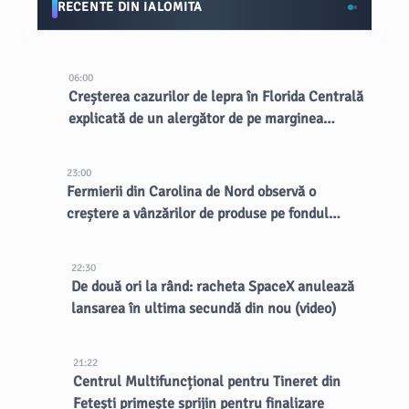
RECENTE DIN IALOMITA
06:00
Creșterea cazurilor de lepra în Florida Centrală
explicată de un alergător de pe marginea
drumului
23:00
Fermierii din Carolina de Nord observă o
creștere a vânzărilor de produse pe fondul
focarului de ciclospora
22:30
De două ori la rând: racheta SpaceX anulează
lansarea în ultima secundă din nou (video)
21:22
Centrul Multifuncțional pentru Tineret din
Fetești primește sprijin pentru finalizare