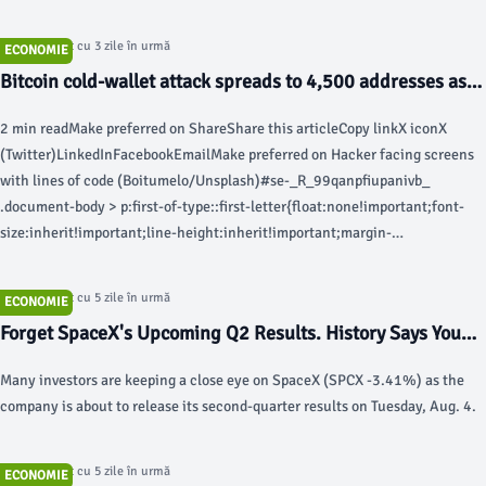
Models (LLMs) the tech behind those services.
Articol postat cu 3 zile în urmă
ECONOMIE
Bitcoin cold-wallet attack spreads to 4,500 addresses as
losses near $89 million - coindesk.com
2 min readMake preferred on ShareShare this articleCopy linkX iconX
(Twitter)LinkedInFacebookEmailMake preferred on Hacker facing screens
with lines of code (Boitumelo/Unsplash)#se-_R_99qanpfiupanivb_
.document-body > p:first-of-type::first-letter{float:none!important;font-
size:inherit!important;line-height:inherit!important;margin-
right:0!important;margin-top:0!important;font-
weight:inherit!important}SummaryShowA vulnerability in a March 2021
Articol postat cu 5 zile în urmă
ECONOMIE
Coldcard firmware release has enabled attackers to systematically drain
Forget SpaceX's Upcoming Q2 Results. History Says You
bitcoin from thousands of wallets by reproducing keys generated with weak
Should Wait at Least This Long Before Buying SpaceX
software-based randomness.Three distinct waves of attacks have now
Many investors are keeping a close eye on SpaceX (SPCX -3.41%) as the
Stock. - The Motley Fool
swept 1,367 bitcoin—nearly $89 million at recent prices—from 4,585
company is about to release its second-quarter results on Tuesday, Aug. 4.
addresses, with the latest wave targeting smaller balances and using more
complex, harder-to-trace transaction patterns.Galaxy Research believes
each wave is the work of a single operator, but cannot determine whether
Articol postat cu 5 zile în urmă
ECONOMIE