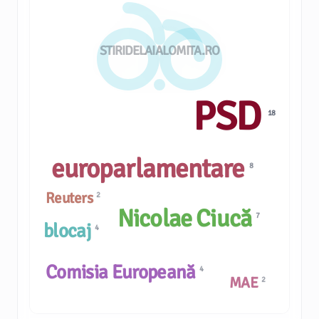
STIRIDELAIALOMITA.RO
PSD
18
europarlamentare
8
Reuters
2
Nicolae Ciucă
7
blocaj
4
Comisia Europeană
4
MAE
2