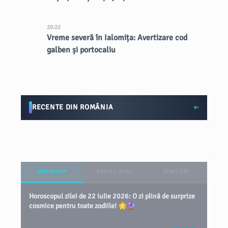
20:22
Vreme severă în Ialomița: Avertizare cod
galben și portocaliu
RECENTE DIN ROMÂNIA
HOROSCOP
BANCUL ZILEI
ȘTIAȚI CĂ?
Horoscopul zilei de 22 iulie 2026: O zi plină de surprize
cosmice pentru toate zodiile! 🌟🔮