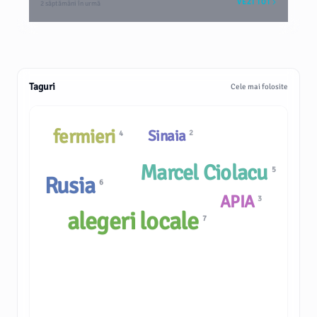
VEZI TOT
2 săptămâni în urmă
Taguri
Cele mai folosite
fermieri
Sinaia
2
4
Marcel Ciolacu
5
Rusia
6
APIA
3
alegeri locale
7