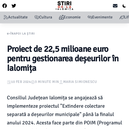
Actualitate
Cultura
Economie
Evenimente
Li
ÎNAPOI LA ȘTIRI
Proiect de 22,5 milioane euro
pentru gestionarea deșeurilor în
Ialomița
10 FEB 2024
3 MINUTE MIN
MARIA SIMIONESCU
Consiliul Județean Ialomița se angajează să
implementeze proiectul "Extindere colectare
separată a deșeurilor municipale" până la finalul
anului 2024. Acesta face parte din POIM (Programul