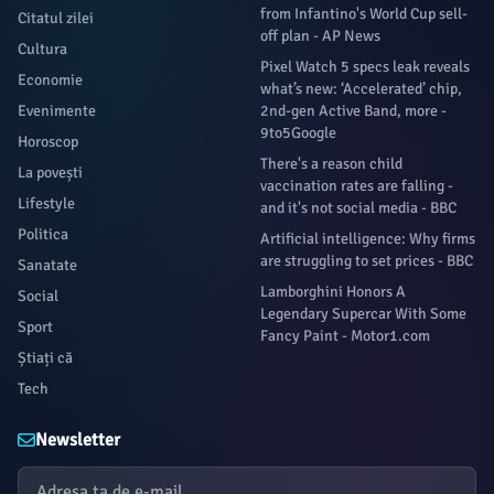
from Infantino's World Cup sell-
Citatul zilei
off plan - AP News
Cultura
Pixel Watch 5 specs leak reveals
Economie
what’s new: ‘Accelerated’ chip,
Evenimente
2nd-gen Active Band, more -
9to5Google
Horoscop
There's a reason child
La povești
vaccination rates are falling -
Lifestyle
and it's not social media - BBC
Politica
Artificial intelligence: Why firms
are struggling to set prices - BBC
Sanatate
Lamborghini Honors A
Social
Legendary Supercar With Some
Sport
Fancy Paint - Motor1.com
Știați că
Tech
Newsletter