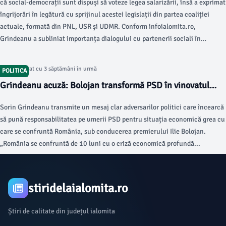
că social-democrații sunt dispuși să voteze legea salarizării, însă a exprimat
îngrijorări în legătură cu sprijinul acestei legislații din partea coaliției
actuale, formată din PNL, USR și UDMR. Conform infoialomita.ro,
Grindeanu a subliniat importanța dialogului cu partenerii sociali în
procesul de elaborare a amendamentelor necesare.
Articol postat cu 3 săptămâni în urmă
POLITICA
Grindeanu acuză: Bolojan transformă PSD în vinovatul
economiei României
Sorin Grindeanu transmite un mesaj clar adversarilor politici care încearcă
să pună responsabilitatea pe umerii PSD pentru situația economică grea cu
care se confruntă România, sub conducerea premierului Ilie Bolojan.
„România se confruntă de 10 luni cu o criză economică profundă...
stiridelaialomita.ro
Știri de calitate din județul ialomita