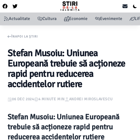
Actualitate
Cultura
Economie
Evenimente
Li
ÎNAPOI LA ȘTIRI
Stefan Musoiu: Uniunea
Europeană trebuie să acționeze
rapid pentru reducerea
accidentelor rutiere
06 DEC 2024
4 MINUTE MIN
ANDREI MIROSLAVESCU
Stefan Musoiu: Uniunea Europeană
trebuie să acționeze rapid pentru
reducerea accidentelor rutiere