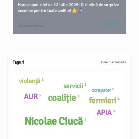
Horoscopul zilei de 22 iulie 2026: O zi plină de surprize
cosmice pentru toate zodiile! 🌟🔮
VEZI TOT
2 săptămâni în urmă
Taguri
Cele mai folosite
violență
2
servicii
2
1
computer
AUR
coaliție
3
5
fermieri
4
APIA
3
Nicolae Ciucă
7