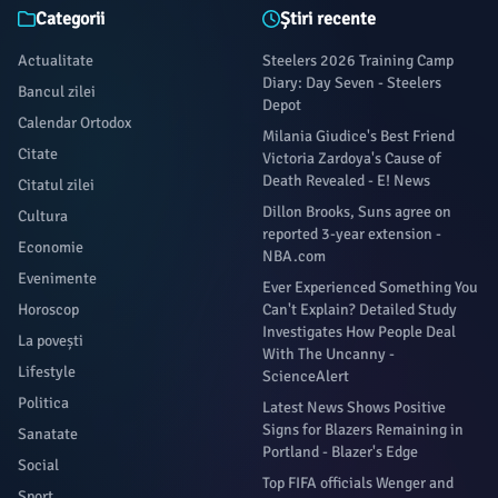
Categorii
Știri recente
Actualitate
Steelers 2026 Training Camp
Diary: Day Seven - Steelers
Bancul zilei
Depot
Calendar Ortodox
Milania Giudice's Best Friend
Citate
Victoria Zardoya's Cause of
Death Revealed - E! News
Citatul zilei
Dillon Brooks, Suns agree on
Cultura
reported 3-year extension -
Economie
NBA.com
Evenimente
Ever Experienced Something You
Horoscop
Can't Explain? Detailed Study
Investigates How People Deal
La povești
With The Uncanny -
Lifestyle
ScienceAlert
Politica
Latest News Shows Positive
Signs for Blazers Remaining in
Sanatate
Portland - Blazer's Edge
Social
Top FIFA officials Wenger and
Sport