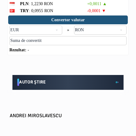
PLN
: 1,2230 RON
+0,0011 ▲
TRY
: 0,0955 RON
-0,0001 ▼
Convertor valutar
»
Rezultat:
-
AUTOR ȘTIRE
ANDREI MIROSLAVESCU