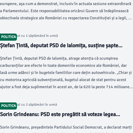
europene, așa cum a demonstrat, inclusiv în actuala sesiune extraordinară
a Parlamentului. Este responsabilitatea oricărui Guvern să îndeplinească
obiectivele strategice ale României cu respectarea Constituției și a legii, nu
prin încălcarea lor.”, au transmis social-democrații printr-un comunicat
postat pe site-ul formațiunii politice.
Articol postat cu 1 săptămână în urmă
POLITICA
Ștefan Țintă, deputat PSD de Ialomița, susține șapte
măsuri urgente pentru reducerea prețului la pompă
Ștefan Țintă, deputat PSD de Ialomița, atrage atenția că scumpirea
carburanților are efecte în toate domeniile economice ale României, dar
lasă urme adânci și în bugetele familiilor care dețin autovehicule. „Chiar și
cu motorina agricolă subvenționată, bugetul alocat de stat pentru acest
ajutor a fost deja suplimentat în acest an, de la 620 la peste 714 milioane
de lei, tocmai pentru că prețurile au crescut mai repede decât s-a estimat la
începutul anului.
Articol postat cu 2 săptămâni în urmă
POLITICA
Sorin Grindeanu: PSD este pregătit să voteze legea
salarizării, dar are rezerve
Sorin Grindeanu, președintele Partidului Social Democrat, a declarat marți